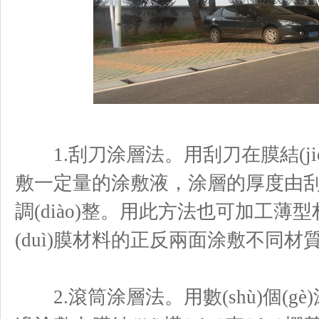
1.刮刀涂層法。用刮刀在膜結(jié
敷一定量的涂敷液，涂層的厚度由刮刀
調(diào)整。用此方法也可加工
(duì)膜材料的正反兩面涂敷不同材質(zhì
2.滾筒涂層法。用數(shù)個(gè)