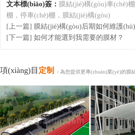
文本標(biāo)簽：
膜結(jié)構(gòu)車(chē)棚
棚
，
停車(chē)棚
，
膜結(jié)構(gòu)
[上一篇] 膜結(jié)構(gòu)后期如何維護(h
[下一篇] 如何才能選到我需要的膜材？
項(xiàng)目
定制
/ 為您提供更專(zhuān)業(yè)的膜結