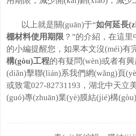
用期限，減少開(kāi)銷(xiāo)，減少工
以上就是關(guān)于“
如何延長(zhǎ
棚材料使用期限
？”的介紹，在這
的小編提醒您，如果本文沒(méi)
構(gòu)工程
的有疑問(wèn)或者有興趣的話(
(diǎn)擊聯(lián)系我們網(wǎng)頁(yè
或致電027-82731193，湖北中天立美
(guó)專(zhuān)業(yè)膜結(jié)構(gò