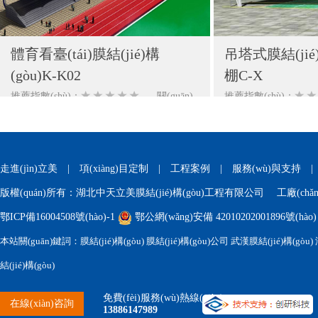
體育看臺(tái)膜結(jié)構
吊塔式膜結(jié)構
(gòu)K-K02
棚C-X
推薦指數(shù)：
關(guān)
推薦指數(shù)：
注：1489
注：1647
走進(jìn)立美
|
項(xiàng)目定制
|
工程案例
|
服務(wù)與支持
版權(quán)所有：湖北中天立美膜結(jié)構(gòu)工程有限公司 工廠(c
鄂ICP備16004508號(hào)-1
鄂公網(wǎng)安備 42010202001896號(hào)
本站關(guān)鍵詞：膜結(jié)構(gòu) 膜結(jié)構(gòu)公司 武漢膜結(jié)構(gòu) 
結(jié)構(gòu)
免費(fèi)服務(wù)熱線(xiàn)
在線(xiàn)咨詢
13886147989