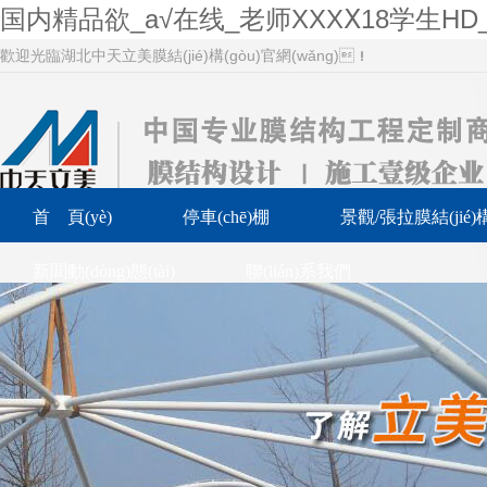
国内精品欲_a√在线_老师XXXⅩ18学生H
歡迎光臨湖北中天立美膜結(jié)構(gòu)官網(wǎng)！
首 頁(yè)
停車(chē)棚
景觀/張拉膜結(jié)構
新聞動(dòng)態(tài)
聯(lián)系我們