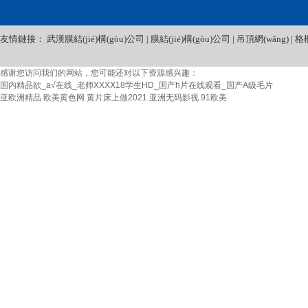
(xún)
友情鏈接：
武漢膜結(jié)構(gòu)公司
|
膜結(jié)構(gòu)公司
|
吊頂網(wǎng)
|
格
感谢您访问我们的网站，您可能还对以下资源感兴趣：
国内精品欲_a√在线_老师XXXⅩ18学生HD_国产h片在线观看_国产A级毛片
亚欧洲精品
欧美黄色网
黄片床上做2021
亚洲无码影视
91欧美