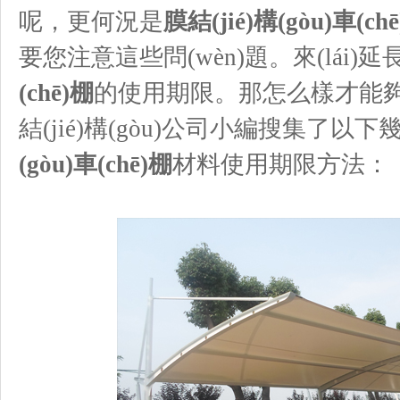
呢，更何況是
膜結(jié)構(gòu)車(ch
要您注意這些問(wèn)題。來(lái)延長(
(chē)棚
的使用期限。那怎么樣才能夠
結(jié)構(gòu)公司小編搜集了以下幾
(gòu)車(chē)棚
材料使用期限方法：