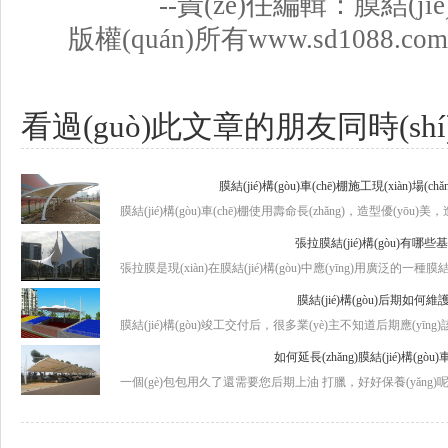
--責(zé)任編輯：膜結(jié)
版權(quán)所有www.sd1088.co
看過(guò)此文章的朋友同時(sh
膜結(jié)構(gòu)車(chē)棚施工現(xiàn)場(ch
膜結(jié)構(gòu)車(chē)棚使用壽命長(zhǎng)，造型優(yōu)美，造價
張拉膜結(jié)構(gòu)有哪些
張拉膜是現(xiàn)在膜結(jié)構(gòu)中應(yīng)用廣泛的一種膜結(
膜結(jié)構(gòu)后期如何維護
膜結(jié)構(gòu)竣工交付后，很多業(yè)主不知道后期應(yīng)
如何延長(zhǎng)膜結(jié)構(gò
一個(gè)包包用久了還需要您后期上油 打臘，好好保養(yǎng)呢，更何