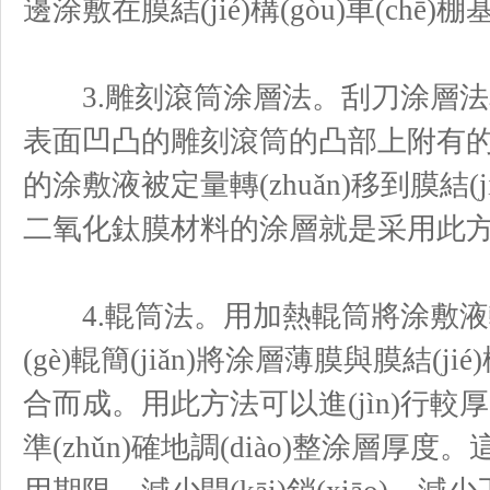
邊涂敷在膜結(jié)構(gòu)車(chē)
3.雕刻滾筒涂層法。刮刀涂層法和滾
表面凹凸的雕刻滾筒的凸部上附有的
的涂敷液被定量轉(zhuǎn)移到膜結(jié
二氧化鈦膜材料的涂層就是采用此
4.輥筒法。用加熱輥筒將涂敷液輥軋成
(gè)輥簡(jiǎn)將涂層薄膜與膜結(jié)構
合而成。用此方法可以進(jìn)行
準(zhǔn)確地調(diào)整涂層厚度