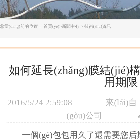
您當(dāng)前的位置：
首頁(yè)
>
新聞中心
>
技術(shù)資訊
如何延長(zhǎng)膜結(jié)
用期限
2016/5/24 2:59:08
來(lái)自
(gòu)公司
一個(gè)包包用久了還需要您后期上油 